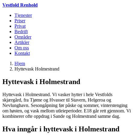
Vestfold Renhold
Tjenester
Priser
Privat
Bedrift
Områder
Artikler
Om oss
Kontakt
Hjem
Hyttevask Holmestrand
Hyttevask i Holmestrand
Hyttevask i Holmestrand. Vi vasker hytter i hele Vestfolds
skjærgård, fra Tjøme og Hvasser til Stavern, Helgeroa og
Nevlunghavn. Sesongåpning før påske og sommer, vinterstenging
om høsten, og vask mellom utleieperioder. E18 går rett gjennom. Vi
kombinerer ofte oppdrag i Sande og Holmestrand samme dag.
Hva inngår i hyttevask i Holmestrand