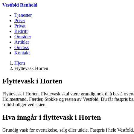
Vestfold Renhold
Tjenester
Priser
Privat
Bedrift
Områder
Artikler
Om oss
Kontakt
Hjem
Flyttevask Horten
Flyttevask i Horten
Flyttevask i Horten. Flyttevask skal være grundig nok til å bestå over
Holmestrand, Færder, Stokke og resten av Vestfold. Du får fastpris base
fritidsboliger ved sjøen.
Hva inngår i flyttevask i Horten
Grundig vask før overtakelse, salg eller utleie. Fastpris i hele Vestfold.