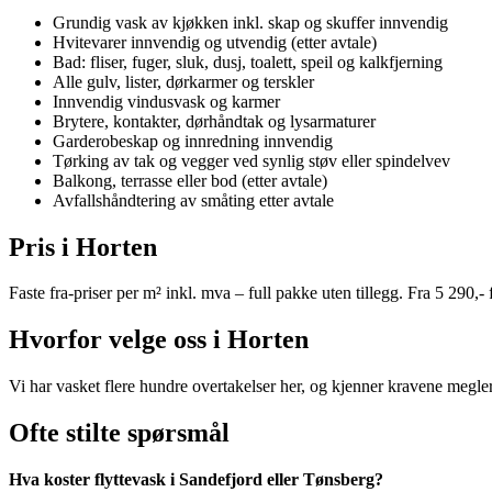
Grundig vask av kjøkken inkl. skap og skuffer innvendig
Hvitevarer innvendig og utvendig (etter avtale)
Bad: fliser, fuger, sluk, dusj, toalett, speil og kalkfjerning
Alle gulv, lister, dørkarmer og terskler
Innvendig vindusvask og karmer
Brytere, kontakter, dørhåndtak og lysarmaturer
Garderobeskap og innredning innvendig
Tørking av tak og vegger ved synlig støv eller spindelvev
Balkong, terrasse eller bod (etter avtale)
Avfallshåndtering av småting etter avtale
Pris i Horten
Faste fra-priser per m² inkl. mva – full pakke uten tillegg. Fra 5 290,-
Hvorfor velge oss i Horten
Vi har vasket flere hundre overtakelser her, og kjenner kravene meglere
Ofte stilte spørsmål
Hva koster flyttevask i Sandefjord eller Tønsberg?