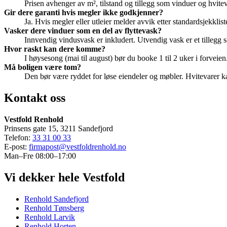
Prisen avhenger av m², tilstand og tillegg som vinduer og hvitev
Gir dere garanti hvis megler ikke godkjenner?
Ja. Hvis megler eller utleier melder avvik etter standardsjekklis
Vasker dere vinduer som en del av flyttevask?
Innvendig vindusvask er inkludert. Utvendig vask er et tillegg so
Hvor raskt kan dere komme?
I høysesong (mai til august) bør du booke 1 til 2 uker i forveien.
Må boligen være tom?
Den bør være ryddet for løse eiendeler og møbler. Hvitevarer ka
Kontakt oss
Vestfold Renhold
Prinsens gate 15, 3211 Sandefjord
Telefon:
33 31 00 33
E-post:
firmapost@vestfoldrenhold.no
Man–Fre 08:00–17:00
Vi dekker hele Vestfold
Renhold Sandefjord
Renhold Tønsberg
Renhold Larvik
Renhold Horten